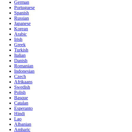
German
Portuguese
Spanish
Russian
Japanese
Korean
Arabic
Irish
Greek
Turkish
Italian
Danish
Romanian
Indonesian
Czech
Afrikaans
Swedish
Polish
Basque
Catalan
Esperanto
Hindi
Lao
Albanian
Amharic