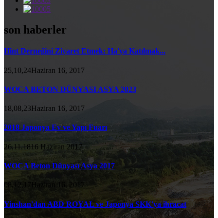
son haberler
Hint Derneğini Ziyaret Etmek: Ha'ya Katılmak...
25,10,24Haziran 16, 2017
WOCA BETON DÜNYASI ASYA 2023
18,08,23Haziran 16, 2017
2018 Japonya Ev ve Yapı Fuarı
26,11,1816 Haziran 2017
WOCA Beton Dünyası Asya 2017
08,12,17Haziran 16, 2017
Yinshan'dan ABD ROYAL ve Japonya SKK'ya ihracat