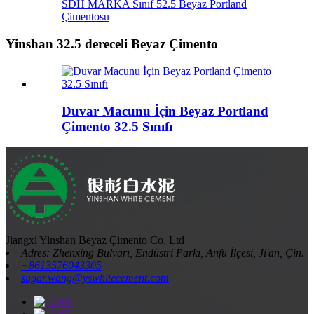
SDH MARKA Sınıf 52.5 Beyaz Portland
Çimentosu
Yinshan 32.5 dereceli Beyaz Çimento
Duvar Macunu İçin Beyaz Portland
Çimento 32.5 Sınıfı
Jiangxi Yinshan Beyaz Çimento Co, Ltd
Adres: Zhenxing Bulvarı, Endüstri Parkı, Anfu İlçesi, Ji'an, Çin.
+8613576043305
sugar.wang@yswhitecement.com