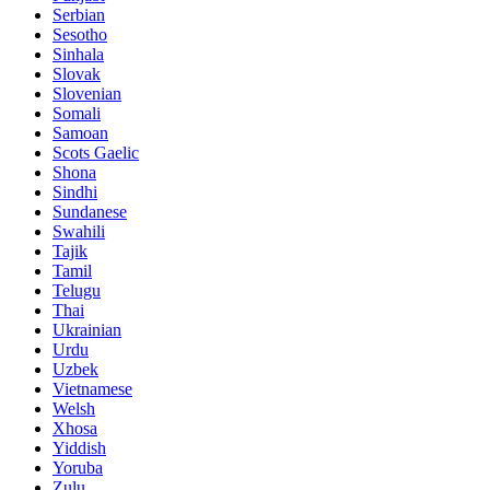
Serbian
Sesotho
Sinhala
Slovak
Slovenian
Somali
Samoan
Scots Gaelic
Shona
Sindhi
Sundanese
Swahili
Tajik
Tamil
Telugu
Thai
Ukrainian
Urdu
Uzbek
Vietnamese
Welsh
Xhosa
Yiddish
Yoruba
Zulu