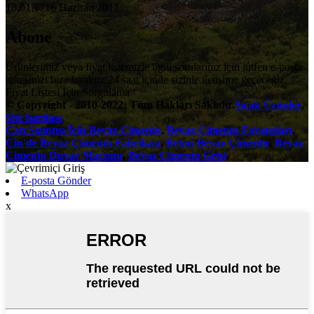
18,01,1716 Haziran 2017
Abone
Ürünlerimiz veya fiyat listemizle ilgili sorularınız için lütfen e-posta
adresinizi bize bırakın; 24 saat içinde sizinle iletişime geçeceğiz.
Fiyat Listesi İçin Sorgulama
© Copyright - 2010-2022: Tüm Hakları Saklıdır.
Sıcak Ürünler
,
Site haritası
Çatı Sızıntısı İçin Beyaz Çimento
,
Beyaz Çimento Fayansları
,
Çin'de Beyaz Çimento Fabrikası
,
Beton Beyaz Çimento
,
Beyaz
Çimento Duvar Macunu
,
Beyaz Çimento Grisi
,
E-posta Gönder
WhatsApp
x