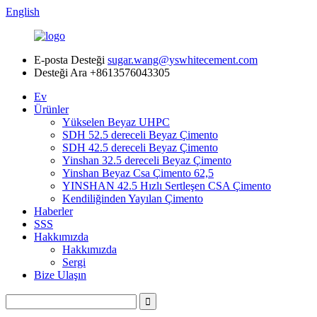
English
E-posta Desteği
sugar.wang@yswhitecement.com
Desteği Ara
+8613576043305
Ev
Ürünler
Yükselen Beyaz UHPC
SDH 52.5 dereceli Beyaz Çimento
SDH 42.5 dereceli Beyaz Çimento
Yinshan 32.5 dereceli Beyaz Çimento
Yinshan Beyaz Csa Çimento 62,5
YINSHAN 42.5 Hızlı Sertleşen CSA Çimento
Kendiliğinden Yayılan Çimento
Haberler
SSS
Hakkımızda
Hakkımızda
Sergi
Bize Ulaşın