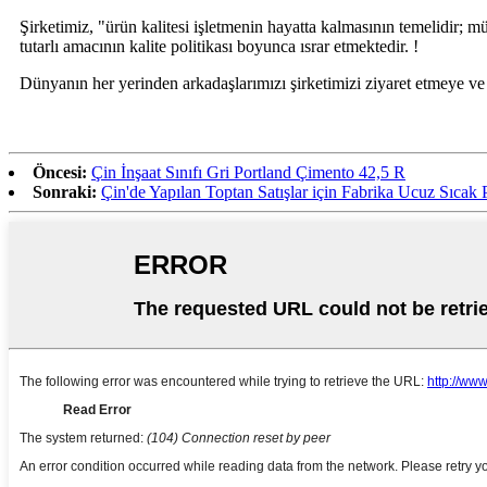
Şirketimiz, "ürün kalitesi işletmenin hayatta kalmasının temelidir; mü
tutarlı amacının kalite politikası boyunca ısrar etmektedir. !
Dünyanın her yerinden arkadaşlarımızı şirketimizi ziyaret etmeye ve u
Öncesi:
Çin İnşaat Sınıfı Gri Portland Çimento 42,5 R
Sonraki:
Çin'de Yapılan Toptan Satışlar için Fabrika Ucuz Sıca