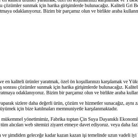
nrası çözümler sunmak için harika girişimlerde bulunacağız. Kaliteli Gri
ratmaya odaklanıyoruz. Bizim bir parçamız olun ve birlikte araba kullan
ve en kaliteli ürünler yaratmak, özel ön koşullarınızı karşılamak ve 
atış sonrası çözümler sunmak için harika girişimlerde bulunacağız. Kali
yaratmaya odaklanıyoruz. Bizim bir parçamız olun ve birlikte araba kulla
parak sizlere daha değerli ürün, çözüm ve hizmetler sunacağız, aynı za
büyümek için bize katılmaları memnuniyetle karşılanmaktadır.
mel mükemmel yönetimimiz, Fabrika toptan Çin Suya Dayanıklı Ekonomi
tüm alıcıları web sitemizi ziyaret etmeye davet ediyoruz. veya daha fazl
ayan ve şimdiden geleceğe kadar kazan kazan işi temelinde uzun vadeli iyi 