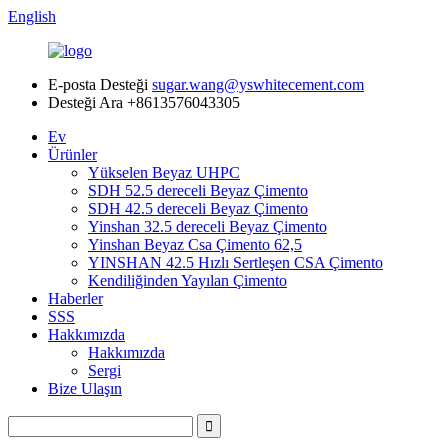
English
E-posta Desteği
sugar.wang@yswhitecement.com
Desteği Ara
+8613576043305
Ev
Ürünler
Yükselen Beyaz UHPC
SDH 52.5 dereceli Beyaz Çimento
SDH 42.5 dereceli Beyaz Çimento
Yinshan 32.5 dereceli Beyaz Çimento
Yinshan Beyaz Csa Çimento 62,5
YINSHAN 42.5 Hızlı Sertleşen CSA Çimento
Kendiliğinden Yayılan Çimento
Haberler
SSS
Hakkımızda
Hakkımızda
Sergi
Bize Ulaşın