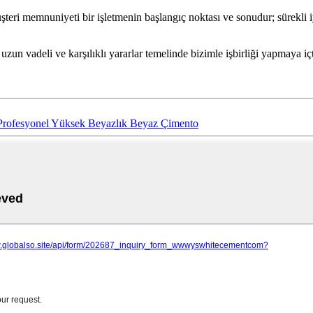
şteri memnuniyeti bir işletmenin başlangıç ​​noktası ve sonudur; sürekli i
zun vadeli ve karşılıklı yararlar temelinde bizimle işbirliği yapmaya iç
k Profesyonel Yüksek Beyazlık Beyaz Çimento