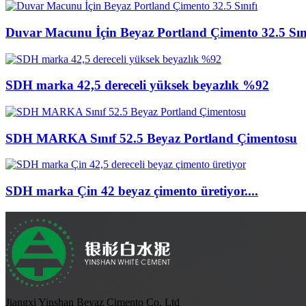
Duvar Macunu İçin Beyaz Portland Çimento 32.5 Sın
SDH marka 42,5 dereceli yüksek beyazlık %92
SDH MARKA Sınıf 52.5 Beyaz Portland Çimentosu
SDH marka Çin 42 beyaz çimento üretiyor....
Jiangxi Yinshan Beyaz Çimento Co, Ltd