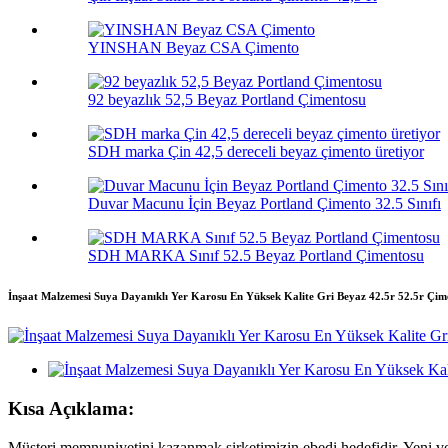
YINSHAN Beyaz CSA Çimento
92 beyazlık 52,5 Beyaz Portland Çimentosu
SDH marka Çin 42,5 dereceli beyaz çimento üretiyor
Duvar Macunu İçin Beyaz Portland Çimento 32.5 Sınıfı
SDH MARKA Sınıf 52.5 Beyaz Portland Çimentosu
İnşaat Malzemesi Suya Dayanıklı Yer Karosu En Yüksek Kalite Gri Beyaz 42.5r 52.5r Çim
Kısa Açıklama:
Müşteri memnuniyetini kazanmak şirketimizin ebedi hedefidir. Yeni v