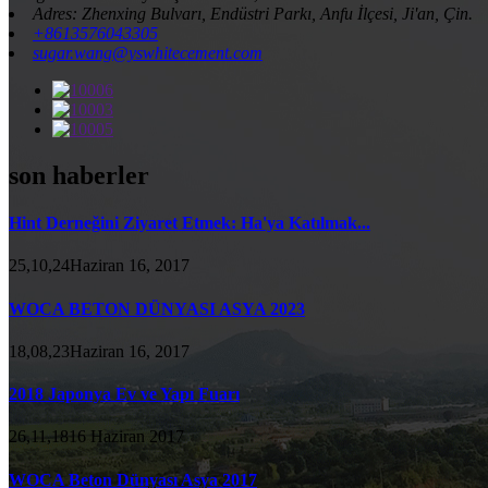
Adres: Zhenxing Bulvarı, Endüstri Parkı, Anfu İlçesi, Ji'an, Çin.
+8613576043305
sugar.wang@yswhitecement.com
son haberler
Hint Derneğini Ziyaret Etmek: Ha'ya Katılmak...
25,10,24Haziran 16, 2017
WOCA BETON DÜNYASI ASYA 2023
18,08,23Haziran 16, 2017
2018 Japonya Ev ve Yapı Fuarı
26,11,1816 Haziran 2017
WOCA Beton Dünyası Asya 2017