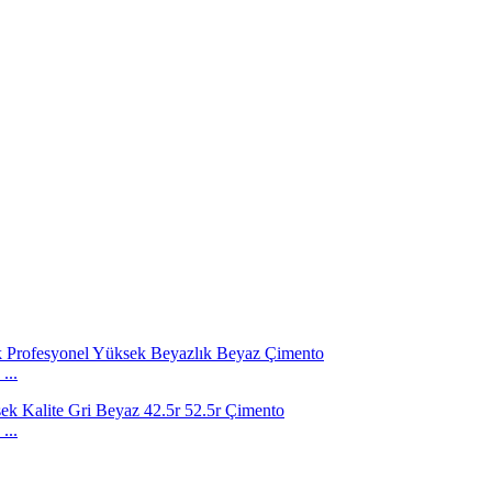
...
...