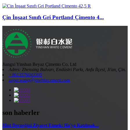
Çin İnşaat Sınıfı Gri Portland Çimento 4...
Jiangxi Yinshan Beyaz Çimento Co, Ltd
Adres: Zhenxing Bulvarı, Endüstri Parkı, Anfu İlçesi, Ji'an, Çin.
+8613576043305
sugar.wang@yswhitecement.com
son haberler
Hint Derneğini Ziyaret Etmek: Ha'ya Katılmak...