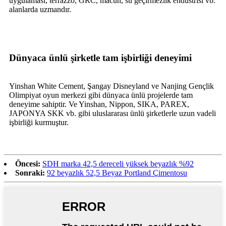
uygulaması, terrazzo, GRC, macun, su geçirmezlik endüstrisi vb.
alanlarda uzmandır.
Dünyaca ünlü şirketle tam işbirliği deneyimi
Yinshan White Cement, Şangay Disneyland ve Nanjing Gençlik
Olimpiyat oyun merkezi gibi dünyaca ünlü projelerde tam
deneyime sahiptir. Ve Yinshan, Nippon, SIKA, PAREX,
JAPONYA SKK vb. gibi uluslararası ünlü şirketlerle uzun vadeli
işbirliği kurmuştur.
Öncesi:
SDH marka 42,5 dereceli yüksek beyazlık %92
Sonraki:
92 beyazlık 52,5 Beyaz Portland Çimentosu