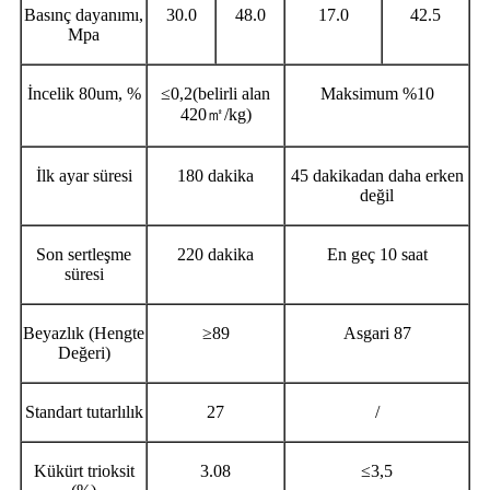
Basınç dayanımı,
30.0
48.0
17.0
42.5
Mpa
İncelik 80um, %
≤0,2(belirli alan
Maksimum %10
420㎡/kg)
İlk ayar süresi
180 dakika
45 dakikadan daha erken
değil
Son sertleşme
220 dakika
En geç 10 saat
süresi
Beyazlık (Hengte
≥89
Asgari 87
Değeri)
Standart tutarlılık
27
/
Kükürt trioksit
3.08
≤3,5