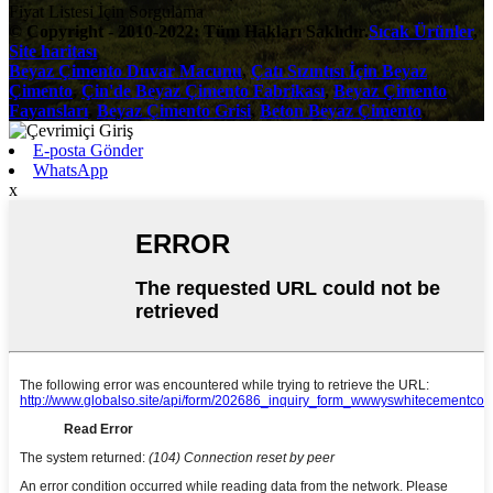
Fiyat Listesi İçin Sorgulama
© Copyright - 2010-2022: Tüm Hakları Saklıdır.
Sıcak Ürünler
,
Site haritası
Beyaz Çimento Duvar Macunu
,
Çatı Sızıntısı İçin Beyaz
Çimento
,
Çin'de Beyaz Çimento Fabrikası
,
Beyaz Çimento
Fayansları
,
Beyaz Çimento Grisi
,
Beton Beyaz Çimento
,
E-posta Gönder
WhatsApp
x