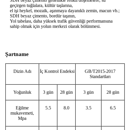
SDH beyaz çimento genellikle renkli döşemelere, su
geçirgen tuğlalara, kültür taşlarına,
el işi heykel, mozaik, aşınmaya dayanıklı zemin, macun vb.;
SDH beyaz çimento, bordür taşının,
Yol tabelası, daha yüksek trafik güvenliği performansına
sahip olmak için yolun merkezi olarak bölünmesi.
Şartname
Dizin Adı
İç Kontrol Endeksi
GB/T2015-2017
Standartları
Yoğunluk
3 gün
28 gün
3 gün
28 gün
Eğilme
5.5
8.0
3.5
6.5
mukavemeti,
Mpa