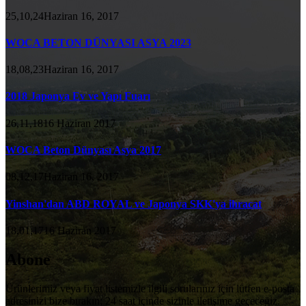
25,10,24Haziran 16, 2017
WOCA BETON DÜNYASI ASYA 2023
18,08,23Haziran 16, 2017
2018 Japonya Ev ve Yapı Fuarı
26,11,1816 Haziran 2017
WOCA Beton Dünyası Asya 2017
08,12,17Haziran 16, 2017
Yinshan'dan ABD ROYAL ve Japonya SKK'ya ihracat
18,01,1716 Haziran 2017
Abone
Ürünlerimiz veya fiyat listemizle ilgili sorularınız için lütfen e-posta
adresinizi bize bırakın; 24 saat içinde sizinle iletişime geçeceğiz.