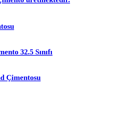
ntosu
ento 32.5 Sınıfı
nd Çimentosu