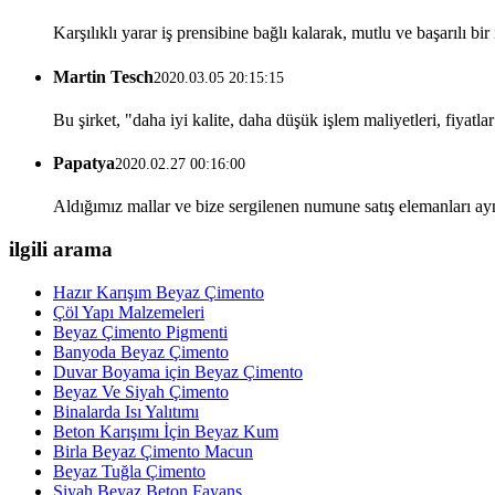
Karşılıklı yarar iş prensibine bağlı kalarak, mutlu ve başarılı bi
Martin Tesch
2020.03.05 20:15:15
Bu şirket, "daha iyi kalite, daha düşük işlem maliyetleri, fiyatl
Papatya
2020.02.27 00:16:00
Aldığımız mallar ve bize sergilenen numune satış elemanları aynı
ilgili arama
Hazır Karışım Beyaz Çimento
Çöl Yapı Malzemeleri
Beyaz Çimento Pigmenti
Banyoda Beyaz Çimento
Duvar Boyama için Beyaz Çimento
Beyaz Ve Siyah Çimento
Binalarda Isı Yalıtımı
Beton Karışımı İçin Beyaz Kum
Birla Beyaz Çimento Macun
Beyaz Tuğla Çimento
Siyah Beyaz Beton Fayans