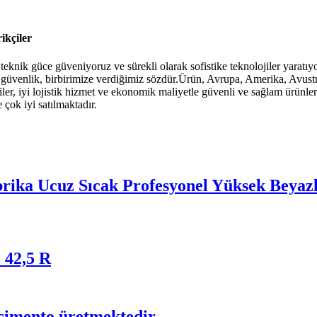
ikçiler
eknik güce güveniyoruz ve sürekli olarak sofistike teknolojiler yaratıy
 güvenlik, birbirimize verdiğimiz sözdür.Ürün, Avrupa, Amerika, Avus
er, iyi lojistik hizmet ve ekonomik maliyetle güvenli ve sağlam ürünle
çok iyi satılmaktadır.
abrika Ucuz Sıcak Profesyonel Yüksek Beya
 42,5 R
çimento üretmektedir.