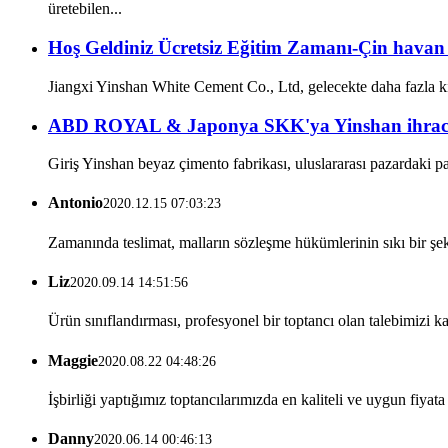
üretebilen...
Hoş Geldiniz Ücretsiz Eğitim Zamanı-Çin havan 
Jiangxi Yinshan White Cement Co., Ltd, gelecekte daha fazla kiş
ABD ROYAL & Japonya SKK'ya Yinshan ihrac
Giriş Yinshan beyaz çimento fabrikası, uluslararası pazardaki pa
Antonio
2020.12.15 07:03:23
Zamanında teslimat, malların sözleşme hükümlerinin sıkı bir şekil
Liz
2020.09.14 14:51:56
Ürün sınıflandırması, profesyonel bir toptancı olan talebimizi ka
Maggie
2020.08.22 04:48:26
İşbirliği yaptığımız toptancılarımızda en kaliteli ve uygun fiyata 
Danny
2020.06.14 00:46:13