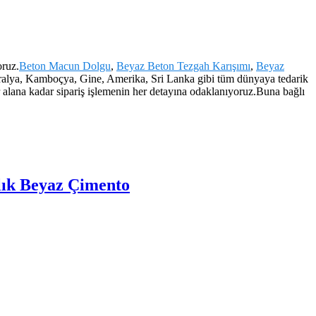
oruz.
Beton Macun Dolgu
,
Beyaz Beton Tezgah Karışımı
,
Beyaz
tralya, Kamboçya, Gine, Amerika, Sri Lanka gibi tüm dünyaya tedarik
r alana kadar sipariş işlemenin her detayına odaklanıyoruz.Buna bağlı
zlık Beyaz Çimento