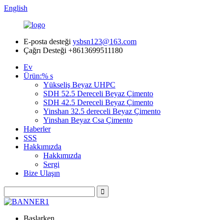
English
E-posta desteği
ysbsn123@163.com
Çağrı Desteği
+8613699511180
Ev
Ürün:% s
Yükseliş Beyaz UHPC
SDH 52.5 Dereceli Beyaz Çimento
SDH 42.5 Dereceli Beyaz Çimento
Yinshan 32.5 dereceli Beyaz Çimento
Yinshan Beyaz Csa Çimento
Haberler
SSS
Hakkımızda
Hakkımızda
Sergi
Bize Ulaşın
Başlarken