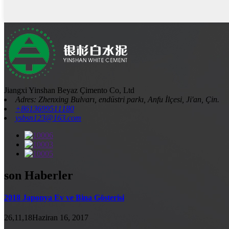
Jiangxi Yinshan Beyaz Çimento Co, Ltd
Adres: Zhenxing Bulvarı, endüstri parkı, Anfu İlçesi, Ji'an, Çin.
+8613699511180
ysbsn123@163.com
son Haberler
2018 Japonya Ev ve Bina Gösterisi
26,11,18Haziran 16, 2017