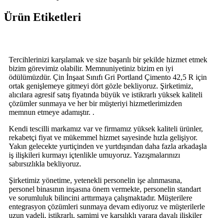
Ürün Etiketleri
Tercihlerinizi karşılamak ve size başarılı bir şekilde hizmet etmek
bizim görevimiz olabilir. Memnuniyetiniz bizim en iyi
ödülümüzdür. Çin İnşaat Sınıfı Gri Portland Çimento 42,5 R için
ortak genişlemeye gitmeyi dört gözle bekliyoruz. Şirketimiz,
alıcılara agresif satış fiyatında büyük ve istikrarlı yüksek kaliteli
çözümler sunmaya ve her bir müşteriyi hizmetlerimizden
memnun etmeye adamıştır. .
Kendi tescilli markamız var ve firmamız yüksek kaliteli ürünler,
rekabetçi fiyat ve mükemmel hizmet sayesinde hızla gelişiyor.
Yakın gelecekte yurtiçinden ve yurtdışından daha fazla arkadaşla
iş ilişkileri kurmayı içtenlikle umuyoruz. Yazışmalarınızı
sabırsızlıkla bekliyoruz.
Şirketimiz yönetime, yetenekli personelin işe alınmasına,
personel binasının inşasına önem vermekte, personelin standart
ve sorumluluk bilincini arttırmaya çalışmaktadır. Müşterilere
entegrasyon çözümleri sunmaya devam ediyoruz ve müşterilerle
uzun vadeli, istikrarlı, samimi ve karşılıklı yarara dayalı ilişkiler