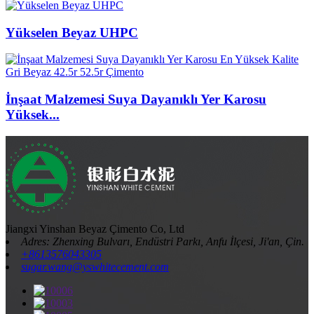
Yükselen Beyaz UHPC
İnşaat Malzemesi Suya Dayanıklı Yer Karosu
Yüksek...
Jiangxi Yinshan Beyaz Çimento Co, Ltd
Adres: Zhenxing Bulvarı, Endüstri Parkı, Anfu İlçesi, Ji'an, Çin.
+8613576043305
sugar.wang@yswhitecement.com