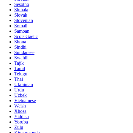
Sesotho
Sinhala
Slovak
Slovenian
Somali
Samoan
Scots Gaelic
Shona
Sindhi
Sundanese
Swahili
Tajik
Tamil
Telugu
Thai
Ukrainian
Urdu
Uzbek
Vietnamese
Welsh
Xhosa
Yiddish
Yoruba
Zulu
Kinyarwanda