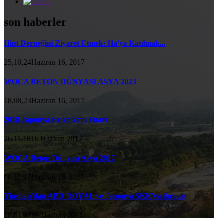
son haberler
Hint Derneğini Ziyaret Etmek: Ha'ya Katılmak...
25,10,24Haziran 16, 2017
WOCA BETON DÜNYASI ASYA 2023
18,08,23Haziran 16, 2017
2018 Japonya Ev ve Yapı Fuarı
26,11,1816 Haziran 2017
WOCA Beton Dünyası Asya 2017
08,12,17Haziran 16, 2017
Yinshan'dan ABD ROYAL ve Japonya SKK'ya ihracat
18,01,1716 Haziran 2017