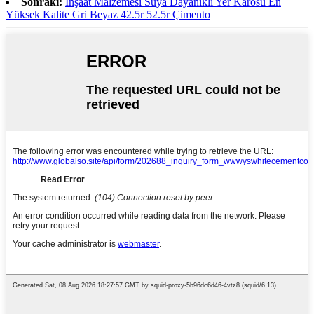
Sonraki:
İnşaat Malzemesi Suya Dayanıklı Yer Karosu En
Yüksek Kalite Gri Beyaz 42.5r 52.5r Çimento