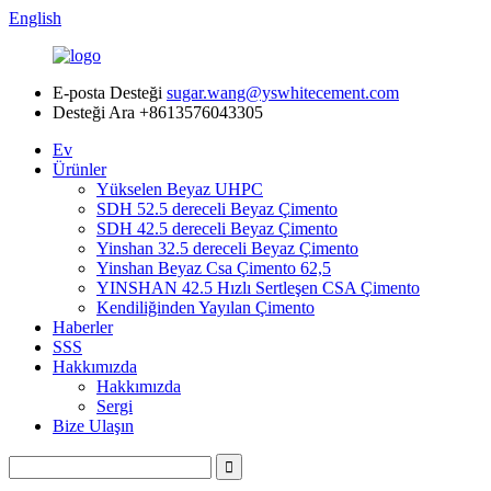
English
E-posta Desteği
sugar.wang@yswhitecement.com
Desteği Ara
+8613576043305
Ev
Ürünler
Yükselen Beyaz UHPC
SDH 52.5 dereceli Beyaz Çimento
SDH 42.5 dereceli Beyaz Çimento
Yinshan 32.5 dereceli Beyaz Çimento
Yinshan Beyaz Csa Çimento 62,5
YINSHAN 42.5 Hızlı Sertleşen CSA Çimento
Kendiliğinden Yayılan Çimento
Haberler
SSS
Hakkımızda
Hakkımızda
Sergi
Bize Ulaşın