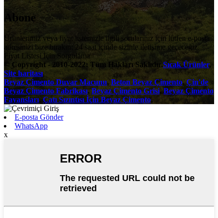
Abone
Ürünlerimiz veya fiyat listemizle ilgili sorularınız için lütfen e-posta
adresinizi bize bırakın; 24 saat içinde sizinle iletişime geçeceğiz.
Fiyat Listesi İçin Sorgulama
© Copyright - 2010-2022: Tüm Hakları Saklıdır.
Sıcak Ürünler
,
Site haritası
Beyaz Çimento Duvar Macunu
,
Beton Beyaz Çimento
,
Çin'de
Beyaz Çimento Fabrikası
,
Beyaz Çimento Grisi
,
Beyaz Çimento
Fayansları
,
Çatı Sızıntısı İçin Beyaz Çimento
,
E-posta Gönder
WhatsApp
x