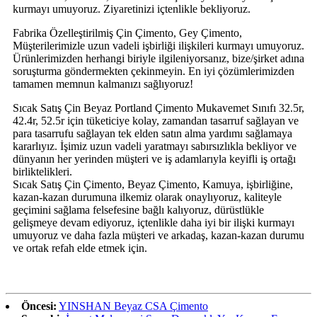
kurmayı umuyoruz. Ziyaretinizi içtenlikle bekliyoruz.
Fabrika Özelleştirilmiş Çin Çimento, Gey Çimento,
Müşterilerimizle uzun vadeli işbirliği ilişkileri kurmayı umuyoruz.
Ürünlerimizden herhangi biriyle ilgileniyorsanız, bize/şirket adına
soruşturma göndermekten çekinmeyin. En iyi çözümlerimizden
tamamen memnun kalmanızı sağlıyoruz!
Sıcak Satış Çin Beyaz Portland Çimento Mukavemet Sınıfı 32.5r,
42.4r, 52.5r için tüketiciye kolay, zamandan tasarruf sağlayan ve
para tasarrufu sağlayan tek elden satın alma yardımı sağlamaya
kararlıyız. İşimiz uzun vadeli yaratmayı sabırsızlıkla bekliyor ve
dünyanın her yerinden müşteri ve iş adamlarıyla keyifli iş ortağı
birliktelikleri.
Sıcak Satış Çin Çimento, Beyaz Çimento, Kamuya, işbirliğine,
kazan-kazan durumuna ilkemiz olarak onaylıyoruz, kaliteyle
geçimini sağlama felsefesine bağlı kalıyoruz, dürüstlükle
gelişmeye devam ediyoruz, içtenlikle daha iyi bir ilişki kurmayı
umuyoruz ve daha fazla müşteri ve arkadaş, kazan-kazan durumu
ve ortak refah elde etmek için.
Öncesi:
YINSHAN Beyaz CSA Çimento