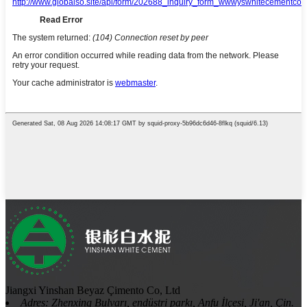
Jiangxi Yinshan Beyaz Çimento Co, Ltd
Adres: Zhenxing Bulvarı, endüstri parkı, Anfu İlçesi, Ji'an, Çin.