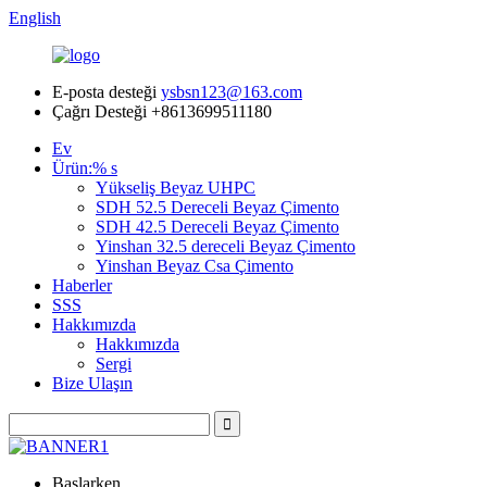
English
E-posta desteği
ysbsn123@163.com
Çağrı Desteği
+8613699511180
Ev
Ürün:% s
Yükseliş Beyaz UHPC
SDH 52.5 Dereceli Beyaz Çimento
SDH 42.5 Dereceli Beyaz Çimento
Yinshan 32.5 dereceli Beyaz Çimento
Yinshan Beyaz Csa Çimento
Haberler
SSS
Hakkımızda
Hakkımızda
Sergi
Bize Ulaşın
Başlarken