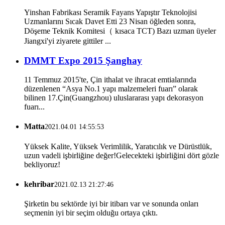
Yinshan Fabrikası Seramik Fayans Yapıştır Teknolojisi
Uzmanlarını Sıcak Davet Etti 23 Nisan öğleden sonra,
Döşeme Teknik Komitesi（ kısaca TCT) Bazı uzman üyeler
Jiangxi'yi ziyarete gittiler ...
DMMT Expo 2015 Şanghay
11 Temmuz 2015'te, Çin ithalat ve ihracat emtialarında
düzenlenen “Asya No.1 yapı malzemeleri fuarı” olarak
bilinen 17.Çin(Guangzhou) uluslararası yapı dekorasyon
fuarı...
Matta
2021.04.01 14:55:53
Yüksek Kalite, Yüksek Verimlilik, Yaratıcılık ve Dürüstlük,
uzun vadeli işbirliğine değer!Gelecekteki işbirliğini dört gözle
bekliyoruz!
kehribar
2021.02.13 21:27:46
Şirketin bu sektörde iyi bir itibarı var ve sonunda onları
seçmenin iyi bir seçim olduğu ortaya çıktı.