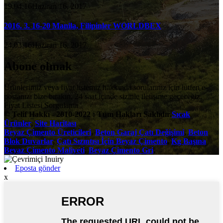
19.04,16Haziran 16, 2017
2016. 3. 16-20 Manila, Filipinler WORLDBEX
24,03,16Haziran 16, 2017
Abone olmak
Ürünlerimiz veya fiyat listemiz hakkında sorularınız için lütfen e-
postanızı bize bırakın, 24 saat içinde sizinle iletişime geçeceğiz.
Fiyat Listesi Sorgulama
© Telif Hakkı - 2010-2022 : Tüm Hakları Saklıdır.
Sıcak
Ürünler
,
Site Haritası
Beyaz Çimento Üreticileri
,
Beton Garaj Çatı Değişimi
,
Beton
Blok Duvarlar
,
Çatı Sızıntısı İçin Beyaz Çimento
,
Kg Başına
Beyaz Çimento Maliyeti
,
Beyaz Çimento Gri
,
Eposta gönder
x