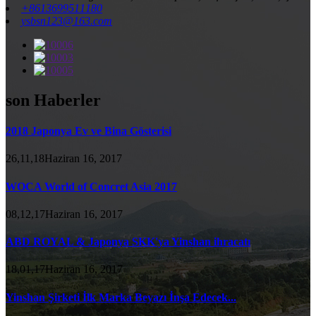
+8613699511180
ysbsn123@163.com
son Haberler
2018 Japonya Ev ve Bina Gösterisi
26,11,18Haziran 16, 2017
WOCA World of Concret Asia 2017
08,12,17Haziran 16, 2017
ABD ROYAL & Japonya SKK'ya Yinshan ihracatı
18,01,17Haziran 16, 2017
Yinshan Şirketi İlk Marka Beyazı İnşa Edecek...