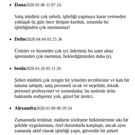
Dana
2020.05.06 11:07:24
Satış müdürü çok sabırlı, işbirliği yapmaya karar vermeden
yaklaşık üç gün önce iletişim kurduk, sonunda bu
işbirliğinden çok memnunuz!
Defne
2020.04.04 01:25:36
Ürünler ve hizmetler çok iyi, liderimiz bu satın alma
işleminden çok memnun, beklediğimizden daha iyi,
beula
2020.03.26 05:11:26
Şirket müdürü çok zengin bir yönetim tecrübesine ve katı bir
tutuma sahiptir, satış personeli sıcak ve neşelidir, teknik
personel profesyonel ve sorumludur, bu nedenle ürün
hakkında endişemiz yok, güzel bir üretici.
Alexandra
2020.01.09 00:59:54
Zamanında teslimat, malların sözleşme hükümlerinin sıkı bir
şekilde uygulanması, özel durumlarla karşılaştı, ancak aynı
zamanda aktif olarak işbirliği yaptı, güvenilir bir şirket!