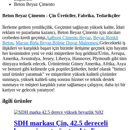
Beton Beyaz Çimento
Beton Beyaz Çimento - Çin Üreticiler, Fabrika, Tedarikçiler
İlerleme getiren yenilikçilik, Geçimini sağlayan yüksek kalite, İdari
reklam ve pazarlama kazancı, Beton Beyaz Çimento için alıcıları
cezbeden kredi geçmişi,
Aalborg Çimento Beyaz
,
Beyaz Renkli
Beton
,
Macun Birla Beyaz
,
Bölme Duvar Malzemesi
.Gelecekteki iş
ilişkileri ve karşılıklı başarı için bizimle iletişime geçmek için hayatın
her kesiminden yeni ve eski müşterilere hoş geldiniz!Ürün, Avrupa,
Amerika, Avustralya, Jersey, Liberya, Hannover, Plymouth gibi tüm
dünyaya tedarik edecek. Ürünlerimiz Güney Amerika, Afrika, Asya
ve benzeri gibi kelimede çok popüler.Şirketler, hedef olarak "birinci
sınıf ürünler yaratmak" ve müşterilere yüksek kaliteli çözümler
sunmaya, yüksek kaliteli satış sonrası hizmet ve teknik destek
sunmaya ve müşteri karşılıklı yarar sağlamaya çalışıyor, daha iyi bir
kariyer ve gelecek yaratıyor!
ilgili ürünler
SDH markası Çin, 42.5 dereceli